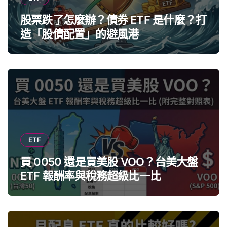
股票跌了怎麼辦？債券 ETF 是什麼？打
造「股債配置」的避風港
ETF
買 0050 還是買美股 VOO？台美大盤
ETF 報酬率與稅務超級比一比