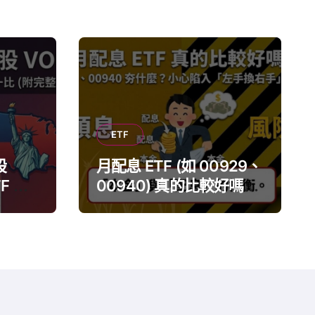
ETF
股
月配息 ETF (如 00929、
F 報
00940) 真的比較好嗎？
一比
小心陷入「左手換右手」
迷思