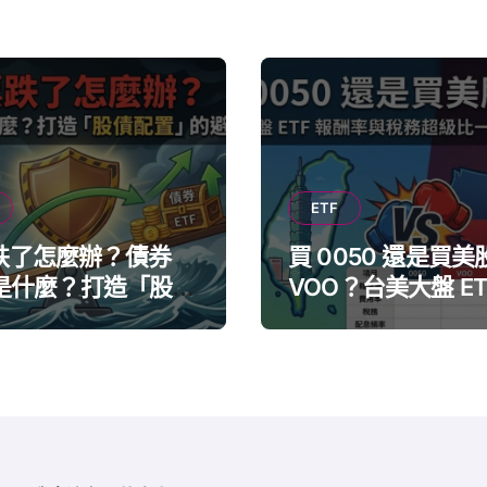
ETF
跌了怎麼辦？債券
買 0050 還是買美
 是什麼？打造「股債
VOO？台美大盤 ET
」的避風港
酬率與稅務超級比