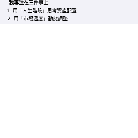
我專注在三件事上
1. 用「人生階段」思考資產配置
2. 用「市場溫度」動態調整
3. 把複雜的策略，變成一般人能執行的版本
聯繫
方式：
hi@optionsprincipal.cc
關於我 – 薏仁哥
選擇權知
ansar
.