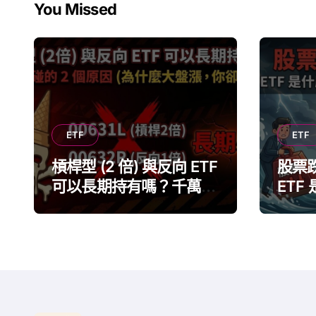
You Missed
ETF
ETF
槓桿型 (2 倍) 與反向 ETF
股票
可以長期持有嗎？千萬別
ETF
碰的 2 個原因
配置