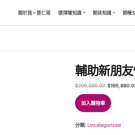
關於我 – 薏仁哥
選擇權知識
期貨知識
期權
輔助新朋友
原
$
200,000.00
$
195,880.0
始
輔
價
加入購物車
助
格：
新
$200,000.
朋
友
分類:
Uncategorized
快