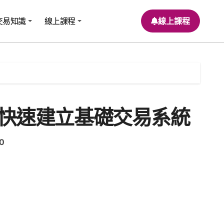
交易知識
線上課程
線上課程
快速建立基礎交易系統
目
0
前
價
格：
00。
$195,880.00。