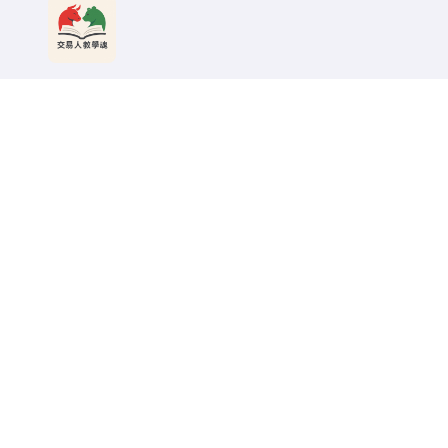
交易人教學魂
Copyright © All rights reserved
|
BlogData
by
Theme