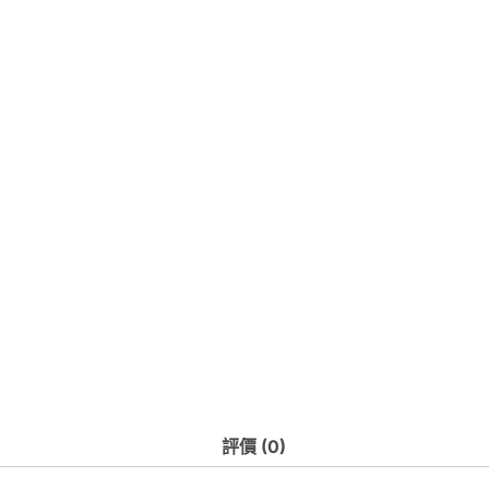
速
建
立
基
礎
交
易
系
統
數
量
評價 (0)