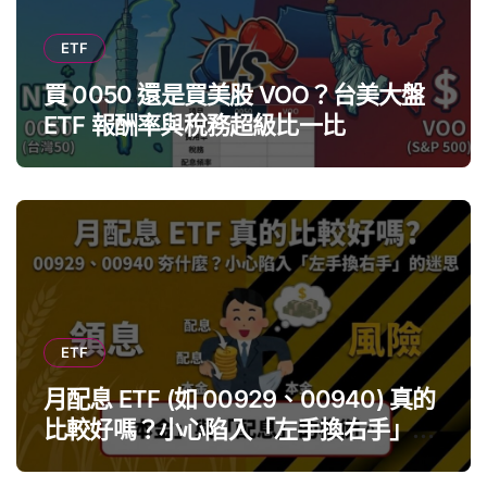
ETF
買 0050 還是買美股 VOO？台美大盤
ETF 報酬率與稅務超級比一比
ETF
月配息 ETF (如 00929、00940) 真的
比較好嗎？小心陷入「左手換右手」迷
思