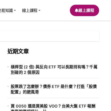
交易知識
線上課程
線上課程
近期文章
槓桿型 (2 倍) 與反向 ETF 可以長期持有嗎？千萬
別碰的 2 個原因
股票跌了怎麼辦？債券 ETF 是什麼？打造「股債
配置」的避風港
買 0050 還是買美股 VOO？台美大盤 ETF 報酬