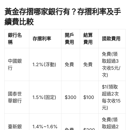
黃金存摺哪家銀行有？存摺利率及手
續費比較
銀行名
開戶
結算
存摺利率
提款費用
稱
費用
費用
免費(領
中國銀
取超過3
1.2%(浮動)
免費
免費
行
次收5元/
次)
$1(領取
國泰世
超過2次
1.5%(固定)
$300
$100
華銀行
每次收15
元)
免費(領
臺新銀
1.4%~1.6%
取超過2
免費
$200