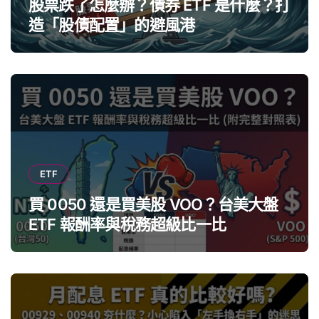
股票跌了怎麼辦？債券 ETF 是什麼？打
造「股債配置」的避風港
ETF
買 0050 還是買美股 VOO？台美大盤
ETF 報酬率與稅務超級比一比