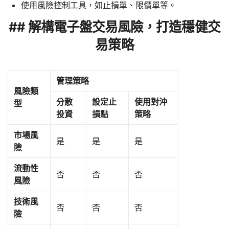
使用風險控制工具，如止損單、限價單等。
## 解構電子盤交易風險，打造穩健交
易策略
管理策略
風險類
分散
設定止
使用對沖
型
投資
損點
策略
市場風
是
是
是
險
流動性
否
否
否
風險
技術風
否
否
否
險