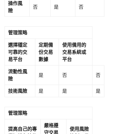
操作風
否
是
否
險
管理策略
選擇穩定
定期備
使用備用的
可靠的交
份交易
交易系統或
易平台
數據
平台
流動性風
是
否
否
險
技術風險
是
是
是
管理策略
嚴格遵
提高自己的專
使用風險
守交易