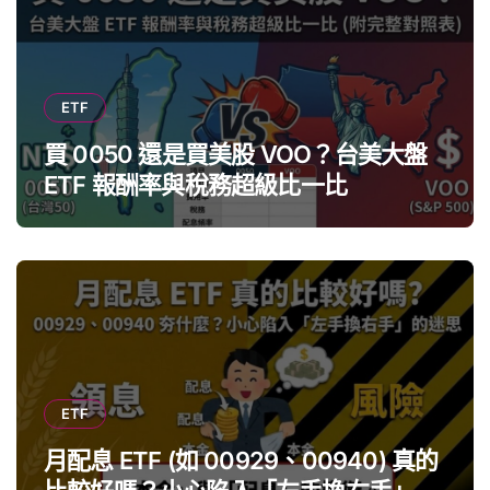
ETF
買 0050 還是買美股 VOO？台美大盤
ETF 報酬率與稅務超級比一比
ETF
月配息 ETF (如 00929、00940) 真的