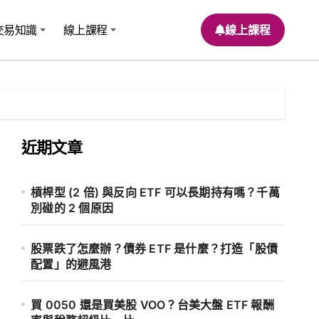
交易知識
線上課程
線上課程
近期文章
槓桿型 (2 倍) 與反向 ETF 可以長期持有嗎？千萬
別碰的 2 個原因
股票跌了怎麼辦？債券 ETF 是什麼？打造「股債
配置」的避風港
買 0050 還是買美股 VOO？台美大盤 ETF 報酬