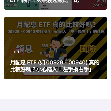
ETF 報酬率與稅務超級比一比
ETF
月配息 ETF (如 00929、00940) 真的
比較好嗎？小心陷入「左手換右手」迷
思