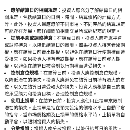
瞭解結算日的相關規定：
投資人應充分了解結算日的相
關規定，包括結算日的日期、時間、結算價格的計算方式
等。此外，投資人還應瞭解不同市場、不同產品的結算規定
可能存在差異，應仔細閱讀相關交易所或經紀商的規定。
提前平倉或調整持倉：
在結算日前，投資人應考慮平倉
或調整持倉，以降低結算日的風險。如果投資人持有看漲期
權，應在結算日前賣出期權，以避免在結算日行使期權而遭
受損失。如果投資人持有看跌期權，應在結算日前買入期
權，以避免在結算日被強制執行期權而遭受損失。
控制倉位規模：
在結算日前，投資人應控制倉位規模，
以降低潛在的損失。投資人應避免在結算日前持有過大的倉
位，以免在結算日遭受較大的損失。投資人應根據自己的風
險承受能力和投資目標，合理控制倉位規模。
使用止損單：
在結算日前，投資人應使用止損單來限制
潛在的損失。止損單是指在預先設定的價格水平上自動平倉
的指令。當市場價格觸及止損單的價格水平時，止損單將自
動平倉，以限制投資人的損失。
分散投資：
投資人應分散投資，以降低結算日的風險。