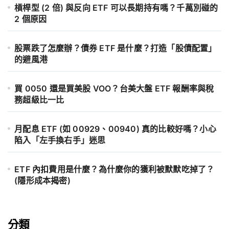
槓桿型 (2 倍) 與反向 ETF 可以長期持有嗎？千萬別碰的
2 個原因
股票跌了怎麼辦？債券 ETF 是什麼？打造「股債配置」
的避風港
買 0050 還是買美股 VOO？台美大盤 ETF 報酬率與稅
務超級比一比
月配息 ETF (如 00929、00940) 真的比較好嗎？小心
陷入「左手換右手」迷思
ETF 內扣費用是什麼？為什麼你的獲利被默默吃掉了？
(隱形成本揭密)
分類