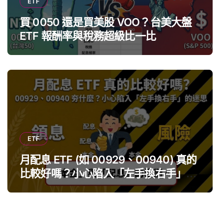
ETF
買 0050 還是買美股 VOO？台美大盤
ETF 報酬率與稅務超級比一比
ETF
月配息 ETF (如 00929、00940) 真的
比較好嗎？小心陷入「左手換右手」迷
思