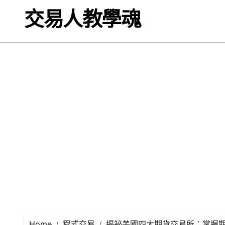
Skip
交易人教學魂
to
content
Home
程式交易
揭祕美國四大期貨交易所：掌握