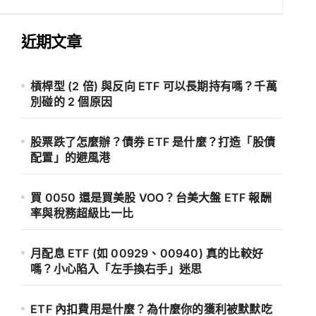
近期文章
槓桿型 (2 倍) 與反向 ETF 可以長期持有嗎？千萬
別碰的 2 個原因
股票跌了怎麼辦？債券 ETF 是什麼？打造「股債
配置」的避風港
買 0050 還是買美股 VOO？台美大盤 ETF 報酬
率與稅務超級比一比
月配息 ETF (如 00929、00940) 真的比較好
嗎？小心陷入「左手換右手」迷思
ETF 內扣費用是什麼？為什麼你的獲利被默默吃