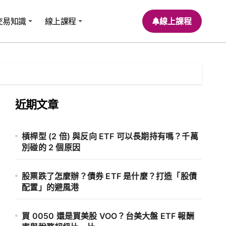
交易知識
線上課程
線上課程
近期文章
槓桿型 (2 倍) 與反向 ETF 可以長期持有嗎？千萬
別碰的 2 個原因
股票跌了怎麼辦？債券 ETF 是什麼？打造「股債
配置」的避風港
買 0050 還是買美股 VOO？台美大盤 ETF 報酬