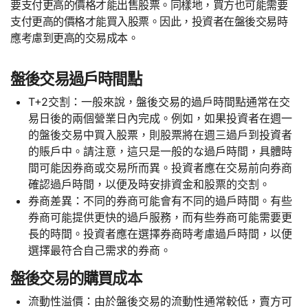
要支付更高的價格才能出售股票。同樣地，買方也可能需要
支付更高的價格才能買入股票。因此，投資者在盤後交易時
應考慮到更高的交易成本。
盤後交易過戶時間點
T+2交割：一般來說，盤後交易的過戶時間點通常在交
易日後的兩個營業日內完成。例如，如果投資者在週一
的盤後交易中買入股票，則股票將在週三過戶到投資者
的賬戶中。請注意，這只是一般的な過戶時間，具體時
間可能因券商或交易所而異。投資者應在交易前向券商
確認過戶時間，以便及時安排資金和股票的交割。
券商差異：不同的券商可能會有不同的過戶時間。有些
券商可能提供更快的過戶服務，而有些券商可能需要更
長的時間。投資者應在選擇券商時考慮過戶時間，以便
選擇最符合自己需求的券商。
盤後交易的購買成本
流動性溢價：由於盤後交易的流動性通常較低，賣方可