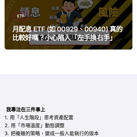
ETF
月配息 ETF (如 00929、00940) 真的
比較好嗎？小心陷入「左手換右手」迷
思
我專注在三件事上
1. 用「人生階段」思考資產配置
2. 用「市場溫度」動態調整
3. 把複雜的策略，變成一般人能執行的版本