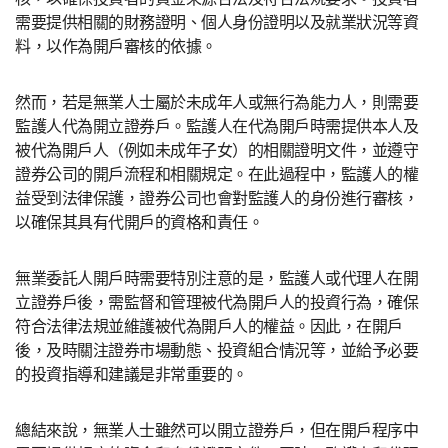
需要提供相關的財務證明、個人身份證明以及就業狀況等資
料，以作為開戶審核的依據。
然而，若是無業人士屬於未成年人或無行為能力人，則需要
監護人代為開立證券戶。監護人在代為開戶時需提供本人及
被代為開戶人（例如未成年子女）的相關證明文件，並遵守
證券公司的開戶流程和相關規定。在此過程中，監護人的權
益受到法律保護，證券公司也會對監護人的身份進行審核，
以確保其具有代開戶的資格和責任。
無業委託人開戶時需要特別注意的是，監護人或代理人在開
立證券戶後，需監督和管理被代為開戶人的投資行為，確保
符合法律法規並維護被代為開戶人的權益。因此，在開戶
後，及時關注證券市場動態、投資組合情況等，並給予必要
的投資指導和建議是非常重要的。
總結來說，無業人士雖然可以開立證券戶，但在開戶程序中