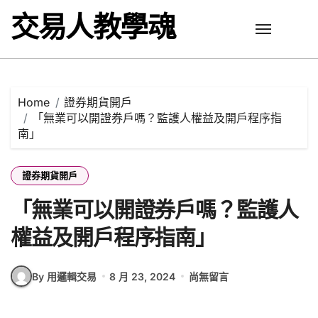
Skip
交易人教學魂
to
content
Home
證券期貨開戶
「無業可以開證券戶嗎？監護人權益及開戶程序指
南」
證券期貨開戶
「無業可以開證券戶嗎？監護人
權益及開戶程序指南」
By 用邏輯交易
8 月 23, 2024
尚無留言