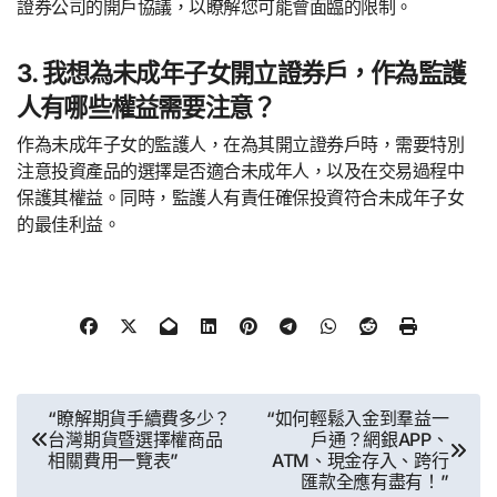
證券公司的開戶協議，以瞭解您可能會面臨的限制。
3. 我想為未成年子女開立證券戶，作為監護
人有哪些權益需要注意？
作為未成年子女的監護人，在為其開立證券戶時，需要特別
注意投資產品的選擇是否適合未成年人，以及在交易過程中
保護其權益。同時，監護人有責任確保投資符合未成年子女
的最佳利益。
文
“瞭解期貨手續費多少？
“如何輕鬆入金到羣益一
台灣期貨暨選擇權商品
戶通？網銀APP、
章
相關費用一覽表”
ATM、現金存入、跨行
匯款全應有盡有！”
導