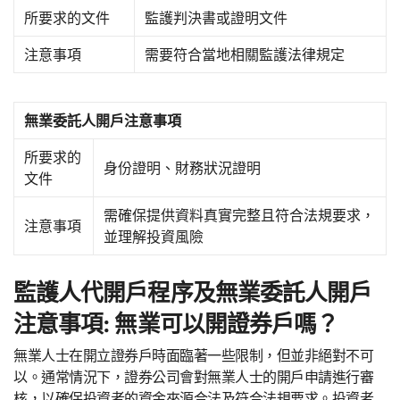
所要求的文件
監護判決書或證明文件
注意事項
需要符合當地相關監護法律規定
無業委託人開戶注意事項
所要求的
身份證明、財務狀況證明
文件
需確保提供資料真實完整且符合法規要求，
注意事項
並理解投資風險
監護人代開戶程序及無業委託人開戶
注意事項: 無業可以開證券戶嗎？
無業人士在開立證券戶時面臨著一些限制，但並非絕對不可
以。通常情況下，證券公司會對無業人士的開戶申請進行審
核，以確保投資者的資金來源合法及符合法規要求。投資者