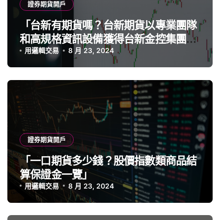
證券期貨開戶
「台新有期貨嗎？台新期貨以專業團隊
和高規格資訊設備獲得台新金控集團支
持，成為業界競爭力強勁的期貨商」
用邏輯交易
8 月 23, 2024
證券期貨開戶
「一口期貨多少錢？股價指數類商品結
算保證金一覽」
用邏輯交易
8 月 23, 2024