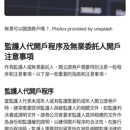
無業可以開證券戶嗎？. Photos provided by unsplash
監護人代開戶程序及無業委託人開戶
注意事項
作為監護人或無業委託人，開立證券戶需要特別注意一些程
序和注意事項。以下是一些重要的指南和注意事項。
監護人代開戶程序
當監護人代表未成年人或有監護需要的成年人開立證券戶
時，通常需要提供監護人與被監護人的相關文件，如監護判
決書或證明文件。證券公司會要求監護人提供相應的文件作
為身份和監護權的證明，以確保開戶程序的合法性。在進行
開戶程序時，監護人需要特別留意所在地區相關監護法律的