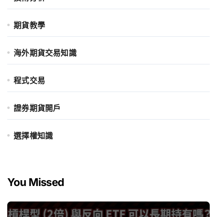
期貨教學
海外期貨交易知識
程式交易
證券期貨開戶
選擇權知識
You Missed