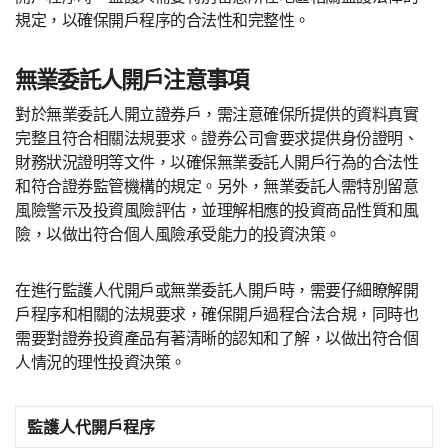
規定，以確保開戶程序的合法性和完整性。
無業委託人開戶注意事項
對於無業委託人開立證券戶，需注意確保所提供的資料真實
完整且符合相關法規要求。證券公司會要求提供身份證明、
財務狀況證明等文件，以確保無業委託人開戶行為的合法性
和符合證券監管機構的規定。另外，無業委託人需特別留意
風險警示及投資風險評估，並理解相應的投資商品性質和風
險，以做出符合個人風險承受能力的投資決策。
在進行監護人代開戶或無業委託人開戶時，需要仔細瞭解開
戶程序和相關的法規要求，確保開戶過程合法合規，同時也
需要對證券投資產品有著清晰的認知和了解，以做出符合個
人情況的理性投資決策。
監護人代開戶程序