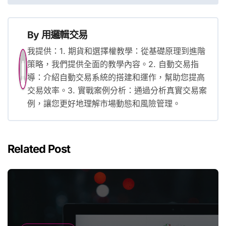
覽
By
用邏輯交易
我提供：1. 期貨和選擇權教學：從基礎原理到進階
策略，我們提供全面的教學內容。2. 自動交易指
導：介紹自動交易系統的搭建和運作，幫助您提高
交易效率。3. 實戰案例分析：通過分析真實交易案
例，讓您更好地理解市場動態和風險管理。
Related Post