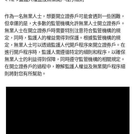
作為一名無業人士，想要開立證券戶可能會遇到一些困難，
但幸運的是，大多數的監管機構允許無業人士開立證券戶。
無業人士在開立證券戶時需要特別注意符合監管機構的規
定，同時，監護人的權益需得到保護。根據監管機構的規
定，無業人士可以透過監護人代開戶程序來開立證券戶。在
進行開戶程序時，監護人需遵循特定的細則和程序，以確保
無業人士的利益得到保障，同時遵守監管機構的相關規定。
在開立證券戶的過程中，瞭解監護人權益及無業開戶程序細
則將對您有所幫助。