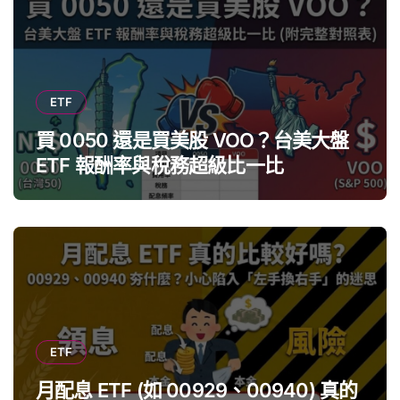
ETF
買 0050 還是買美股 VOO？台美大盤
ETF 報酬率與稅務超級比一比
ETF
月配息 ETF (如 00929、00940) 真的