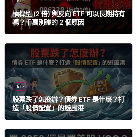
ETF
槓桿型 (2 倍) 與反向 ETF 可以長期持有
嗎？千萬別碰的 2 個原因
ETF
股票跌了怎麼辦？債券 ETF 是什麼？打
造「股債配置」的避風港