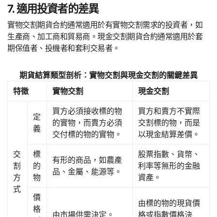
7. 適用投資者的差異
實物交割期貨合約通常適用於有實物交割需求的投資者，如
生產商、加工商和貿易商。現金交割期貨合約通常適用於套
期保值者、投機者和套利交易者。
期貨結算類型剖析：實物交割與現金交割的關鍵差異
特徵
實物交割
現金交割
買方必須接收標的物
買方和賣方不實際
定
的實物，而賣方必須
交割標的物，而是
義
交付標的物的實物。
以現金結算差價。
交
標
股票指數、貨幣、
有形的商品，如農產
割
的
利率等無形的金融
品、金屬、能源等。
方
物
資產。
式
價
由標的物的現貨價
格
由市場供需決定。
格或指數價格決