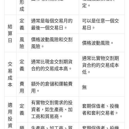
形
定。
成
定
通常是每個交易月的
可以是任意一個交
結
義
最後一個交易日。
易日。
算
風
價格波動風險和交割
日
價格波動風險。
險
風險。
通常比實物交割期
定
通常比現金交割期貨
交
貨合約的交易成本
義
合約的交易成本高。
易
低。
成
費
額外的倉儲和運輸費
本
無
用
用。
有實物交割需求的投
適
定
套期保值者、投機
資者，如生產商、加
用
義
者和套利交易者。
工商和貿易商。
投
資
類
生產商、加工商、貿
套期保值者、投機