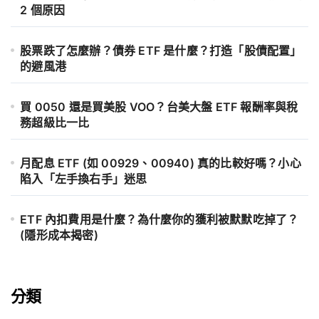
2 個原因
股票跌了怎麼辦？債券 ETF 是什麼？打造「股債配置」
的避風港
買 0050 還是買美股 VOO？台美大盤 ETF 報酬率與稅
務超級比一比
月配息 ETF (如 00929、00940) 真的比較好嗎？小心
陷入「左手換右手」迷思
ETF 內扣費用是什麼？為什麼你的獲利被默默吃掉了？
(隱形成本揭密)
分類