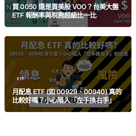
買 0050 還是買美股 VOO？台美大盤
ETF 報酬率與稅務超級比一比
ETF
月配息 ETF (如 00929、00940) 真的
比較好嗎？小心陷入「左手換右手」迷
思