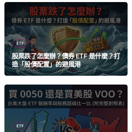
ETF
股票跌了怎麼辦？債券 ETF 是什麼？打
造「股債配置」的避風港
ETF