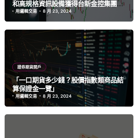
和高規格資訊設備獲得台新金控集團支
持，成為業界競爭力強勁的期貨商」
用邏輯交易
8 月 23, 2024
證券期貨開戶
「一口期貨多少錢？股價指數類商品結
算保證金一覽」
用邏輯交易
8 月 23, 2024