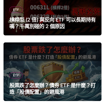
ETF
槓桿型 (2 倍) 與反向 ETF 可以長期持有
嗎？千萬別碰的 2 個原因
ETF
股票跌了怎麼辦？債券 ETF 是什麼？打
造「股債配置」的避風港