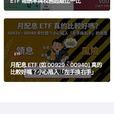
ETF 報酬率與稅務超級比一比
ETF
月配息 ETF (如 00929、00940) 真的
比較好嗎？小心陷入「左手換右手」迷
思