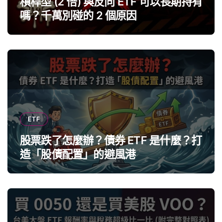
槓桿型 (2 倍) 與反向 ETF 可以長期持有
嗎？千萬別碰的 2 個原因
ETF
股票跌了怎麼辦？債券 ETF 是什麼？打
造「股債配置」的避風港