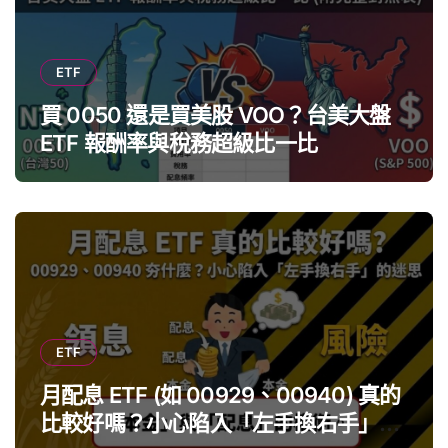
ETF
買 0050 還是買美股 VOO？台美大盤
ETF 報酬率與稅務超級比一比
ETF
月配息 ETF (如 00929、00940) 真的
比較好嗎？小心陷入「左手換右手」迷