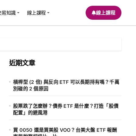
交易知識
線上課程
線上課程
近期文章
槓桿型 (2 倍) 與反向 ETF 可以長期持有嗎？千萬
別碰的 2 個原因
股票跌了怎麼辦？債券 ETF 是什麼？打造「股債
配置」的避風港
買 0050 還是買美股 VOO？台美大盤 ETF 報酬