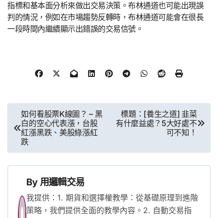
指標和基本面分析來做出交易決策。布林通道也可能出現誤
判的情況，例如在市場趨勢反轉時，布林通道可能會在很長
一段時間內繼續顯示出錯誤的交易信號。
文
如何看股票K線圖？ – 黑
標題：[養生之道] 韭菜
白的空心代表漲，台股
有什麼益處？5大好處不
章
紅漲黑跌、美股綠漲紅
可不知！
跌
導
覽
By
用邏輯交易
我提供：1. 期貨和選擇權教學：從基礎原理到進階
策略，我們提供全面的教學內容。2. 自動交易指