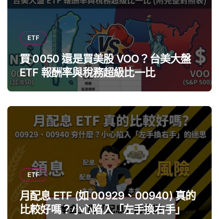
ETF
買 0050 還是買美股 VOO？台美大盤
ETF 報酬率與稅務超級比一比
ETF
月配息 ETF (如 00929、00940) 真的
比較好嗎？小心陷入「左手換右手」迷