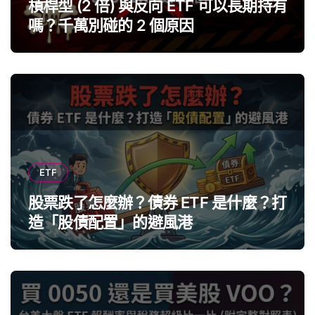
槓桿型 (2 倍) 與反向 ETF 可以長期持有
嗎？千萬別碰的 2 個原因
ETF
股票跌了怎麼辦？債券 ETF 是什麼？打
造「股債配置」的避風港