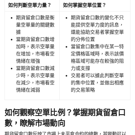
如何判斷空單力量？
如何掌握空單位置？
期貨留倉口數是衡
期貨留倉口數的變化不只
量空單量的關鍵數
能提供空單力度的訊息，
據
還能協助交易者掌握空單
當期貨留倉口數增
的分佈位置
加時，表示空單量
當留倉口數集中在某一特
在增加，市場看空
定價格區域時，表示該價
情緒在增強
格區域可能存在較強的阻
當期貨留倉口數減
力或支撐
少時，表示空單量
交易者可以據此判斷空單
在減少，市場看空
的集中位置，並做出相應
情緒在減弱
的交易策略
如何觀察空單比例？掌握期貨留倉口
數，瞭解市場動向
期貨留倉口數反映了市場上未平倉合約的總數，其變動可以