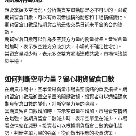
想要掌握多空情況，分析期貨空單動態是必不可少的。跟蹤
期貨留倉口數，可以有效洞悉機構的動態和市場情緒變化。
期貨留倉口數是指期貨合約最後交易日尚未平倉的合約總
數。
期貨留倉口數可以作為多空雙方力量的衡量標準。當留倉量
增加時，表示多空雙方分歧加大，市場的不確定性增加。
當留倉量減少時，表示多空雙方逐漸達成共識，市場情緒趨
於平穩。
如何判斷空單力量？留心期貨留倉口數
在期貨市場中，空單量是衡量市場看空情緒的重要指標。期
貨留倉口數是衡量空單量的關鍵數據，投資者可以通過觀察
期貨留倉口數的變化，判斷空單力量的強弱。
當期貨留倉口數增加時，表示空單量在增加，市場看空情緒
在增強。當期貨留倉口數減少時，表示空單量在減少，市場
看空情緒在減弱。投資者可以根據期貨留倉口數的變化趨
勢，判斷空單力量的強弱，從而做出相應的投資決策。