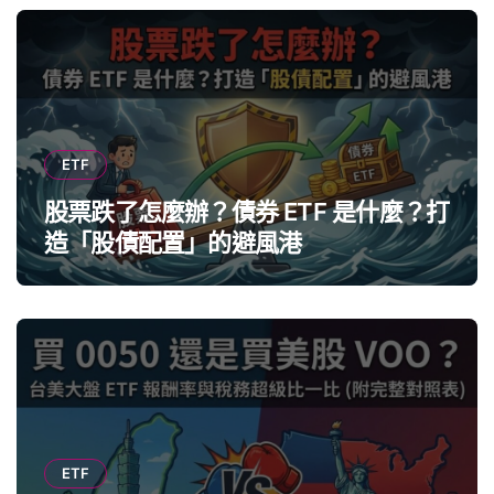
ETF
股票跌了怎麼辦？債券 ETF 是什麼？打
造「股債配置」的避風港
ETF