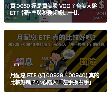
買 0050 還是買美股 VOO？台美大盤
ETF 報酬率與稅務超級比一比
ETF
月配息 ETF (如 00929、00940) 真的
比較好嗎？小心陷入「左手換右手」迷
思