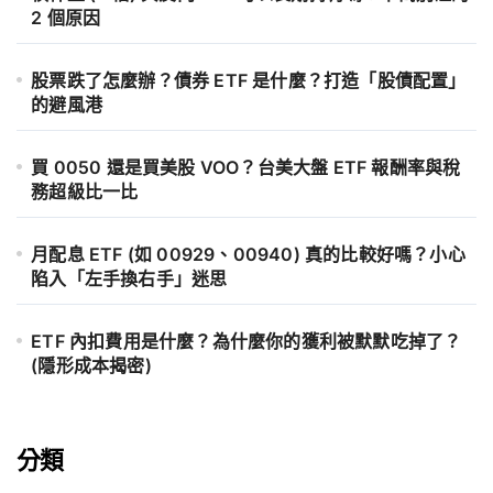
2 個原因
股票跌了怎麼辦？債券 ETF 是什麼？打造「股債配置」
的避風港
買 0050 還是買美股 VOO？台美大盤 ETF 報酬率與稅
務超級比一比
月配息 ETF (如 00929、00940) 真的比較好嗎？小心
陷入「左手換右手」迷思
ETF 內扣費用是什麼？為什麼你的獲利被默默吃掉了？
(隱形成本揭密)
分類