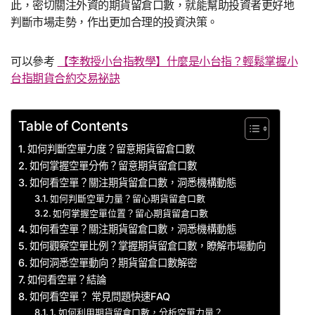
此，密切關注外資的期貨留倉口數，就能幫助投資者更好地
判斷市場走勢，作出更加合理的投資決策。
可以參考
【李教授小台指教學】什麼是小台指？輕鬆掌握小
台指期貨合約交易祕訣
Table of Contents
如何判斷空單力度？留意期貨留倉口數
如何掌握空單分佈？留意期貨留倉口數
如何看空單？關注期貨留倉口數，洞悉機構動態
如何判斷空單力量？留心期貨留倉口數
如何掌握空單位置？留心期貨留倉口數
如何看空單？關注期貨留倉口數，洞悉機構動態
如何觀察空單比例？掌握期貨留倉口數，瞭解市場動向
如何洞悉空單動向？期貨留倉口數解密
如何看空單？結論
如何看空單？ 常見問題快速FAQ
1. 如何利用期貨留倉口數，分析空單力量？