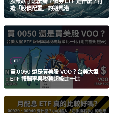
股票跌了怎麼辦？債券 ETF 是什麼？打
造「股債配置」的避風港
ETF
買 0050 還是買美股 VOO？台美大盤
ETF 報酬率與稅務超級比一比