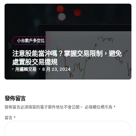
小台散戶多空比
注意股能當沖嗎？掌握交易限制，避免
處置股交易違規
用邏輯交易
8 月 23, 2024
發佈留言
發佈留言必須填寫的電子郵件地址不會公開。
必填欄位標示為
*
留言
*