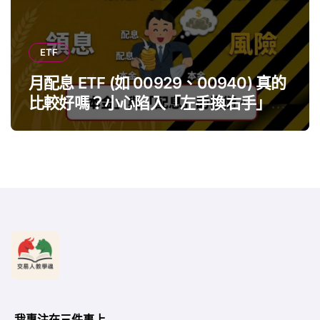
ETF
月配息 ETF (如 00929、00940) 真的
比較好嗎？小心陷入「左手換右手」迷
思
我專注在三件事上