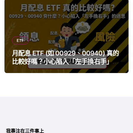
ETF
月配息 ETF (如 00929、00940) 真的
比較好嗎？小心陷入「左手換右手」迷
思
我專注在三件事上