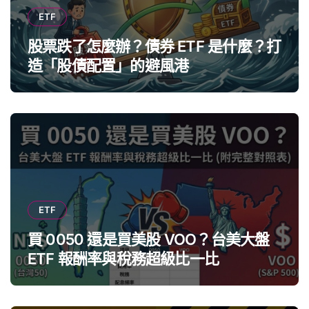
ETF
股票跌了怎麼辦？債券 ETF 是什麼？打
造「股債配置」的避風港
ETF
買 0050 還是買美股 VOO？台美大盤
ETF 報酬率與稅務超級比一比