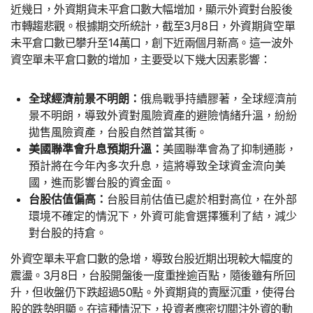
近幾日，外資期貨未平倉口數大幅增加，顯示外資對台股後
市轉趨悲觀。根據期交所統計，截至3月8日，外資期貨空單
未平倉口數已攀升至14萬口，創下近兩個月新高。這一波外
資空單未平倉口數的增加，主要受以下幾大因素影響：
全球經濟前景不明朗：
俄烏戰爭持續膠著，全球經濟前
景不明朗，導致外資對風險資產的避險情緒升溫，紛紛
拋售風險資產，台股自然首當其衝。
美國聯準會升息預期升溫：
美國聯準會為了抑制通膨，
預計將在今年內多次升息，這將導致全球資金流向美
國，進而影響台股的資金面。
台股估值偏高：
台股目前估值已處於相對高位，在外部
環境不確定的情況下，外資可能會選擇獲利了結，減少
對台股的持倉。
外資空單未平倉口數的急增，導致台股近期出現較大幅度的
震盪。3月8日，台股開盤後一度重挫逾百點，隨後雖有所回
升，但收盤仍下跌超過50點。外資期貨的賣壓沉重，使得台
股的跌勢明顯。在這種情況下，投資者應密切關注外資的動