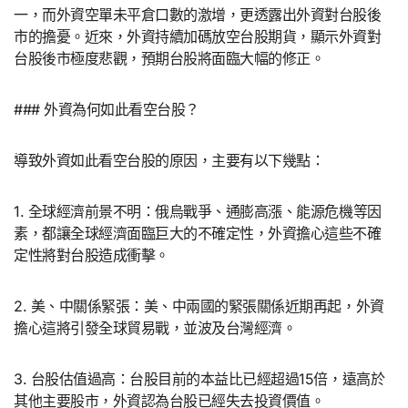
一，而外資空單未平倉口數的激增，更透露出外資對台股後
市的擔憂。近來，外資持續加碼放空台股期貨，顯示外資對
台股後市極度悲觀，預期台股將面臨大幅的修正。
### 外資為何如此看空台股？
導致外資如此看空台股的原因，主要有以下幾點：
1. 全球經濟前景不明：俄烏戰爭、通膨高漲、能源危機等因
素，都讓全球經濟面臨巨大的不確定性，外資擔心這些不確
定性將對台股造成衝擊。
2. 美、中關係緊張：美、中兩國的緊張關係近期再起，外資
擔心這將引發全球貿易戰，並波及台灣經濟。
3. 台股估值過高：台股目前的本益比已經超過15倍，遠高於
其他主要股市，外資認為台股已經失去投資價值。