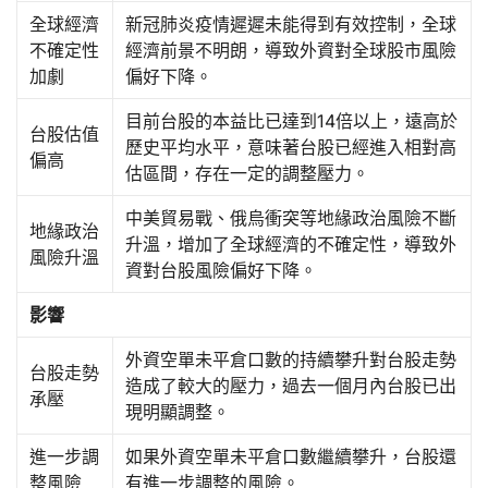
全球經濟
新冠肺炎疫情遲遲未能得到有效控制，全球
不確定性
經濟前景不明朗，導致外資對全球股市風險
加劇
偏好下降。
目前台股的本益比已達到14倍以上，遠高於
台股估值
歷史平均水平，意味著台股已經進入相對高
偏高
估區間，存在一定的調整壓力。
中美貿易戰、俄烏衝突等地緣政治風險不斷
地緣政治
升溫，增加了全球經濟的不確定性，導致外
風險升溫
資對台股風險偏好下降。
影響
外資空單未平倉口數的持續攀升對台股走勢
台股走勢
造成了較大的壓力，過去一個月內台股已出
承壓
現明顯調整。
進一步調
如果外資空單未平倉口數繼續攀升，台股還
整風險
有進一步調整的風險。