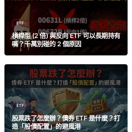
ETF
槓桿型 (2 倍) 與反向 ETF 可以長期持有
嗎？千萬別碰的 2 個原因
ETF
股票跌了怎麼辦？債券 ETF 是什麼？打
造「股債配置」的避風港