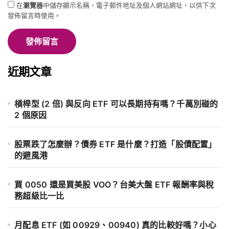
在
瀏覽器
中儲存顯示名稱、電子郵件地址及個人網站網址，以供下次
發佈留言時使用。
近期文章
槓桿型 (2 倍) 與反向 ETF 可以長期持有嗎？千萬別碰的
2 個原因
股票跌了怎麼辦？債券 ETF 是什麼？打造「股債配置」
的避風港
買 0050 還是買美股 VOO？台美大盤 ETF 報酬率與稅
務超級比一比
月配息 ETF (如 00929、00940) 真的比較好嗎？小心