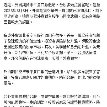
近期，外資期貨未平倉口數激增，台股多頭拉響警報。截至
2023年3月8日，外資期貨空單未平倉口數已達16萬口，創下
歷史新高。這意味著外資對台股後市極度悲觀，認為台股將
面臨較大的調整。
造成外資如此看空台股的原因有很多。首先，俄烏衝突加劇
了全球經濟的不確定性，投資者避險情緒升溫，導致資金流
出風險較高的股票市場。其次，美聯儲加息預期升溫，美元
升值，新台幣貶值，不利於台股走勢。第三，台股估值偏
高，部分個股存在泡沫風險，吸引了外資做空。
外資期貨空單未平倉口數的急劇增加，給台股多頭敲響了警
鐘。投資者應密切關注外資動向，防範台股可能出現的調整
風險。
若外資繼續減持台股，或是空單未平倉口數持續增加，則台
股可能面臨進一步的調整。投資者應及時調整投資策略，降