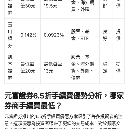
金、海外期
證
筆30元
19.5元
好
供
貨、外匯
券
玉
山
股票、基
良
提
0.142%
0.0923%
證
金、ETF
好
供
券
凱
股票、基
基
最低每
最低每筆
金、海外期
穩
提
證
筆20元
13元
貨、外匯、
定
供
券
債券
元富證券6.5折手續費優勢分析，哪家
券商手續費最低？
元富證券推出的6.5折手續費優惠方案吸引了許多投資者的注
意。這項優惠為投資者帶來了更低的交易成本，對於頻繁交