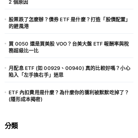
2 個原因
股票跌了怎麼辦？債券 ETF 是什麼？打造「股債配置」
的避風港
買 0050 還是買美股 VOO？台美大盤 ETF 報酬率與稅
務超級比一比
月配息 ETF (如 00929、00940) 真的比較好嗎？小心
陷入「左手換右手」迷思
ETF 內扣費用是什麼？為什麼你的獲利被默默吃掉了？
(隱形成本揭密)
分類