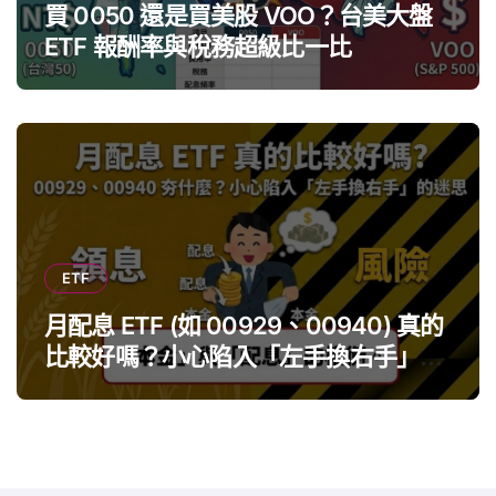
買 0050 還是買美股 VOO？台美大盤
ETF 報酬率與稅務超級比一比
ETF
月配息 ETF (如 00929、00940) 真的
比較好嗎？小心陷入「左手換右手」迷
思