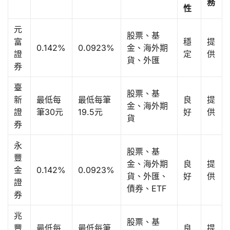
務
性
元
股票、基
富
穩
提
0.142%
0.0923%
金、海外期
證
定
供
貨、外匯
券
臺
股票、基
新
最低每
最低每筆
良
提
金、海外期
證
筆30元
19.5元
好
供
貨
券
永
股票、基
豐
金、海外期
良
提
金
0.142%
0.0923%
貨、外匯、
好
供
證
債券、ETF
券
兆
股票、基
豐
最低每
最低每筆
良
提