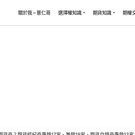
關於我 – 薏仁哥
選擇權知識
期貨知識
期權
貨商？期貨經紀商專營17家、兼營19家、期貨自營商專營13家、