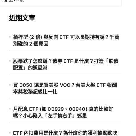
近期文章
槓桿型 (2 倍) 與反向 ETF 可以長期持有嗎？千萬
別碰的 2 個原因
股票跌了怎麼辦？債券 ETF 是什麼？打造「股債
配置」的避風港
買 0050 還是買美股 VOO？台美大盤 ETF 報酬
率與稅務超級比一比
月配息 ETF (如 00929、00940) 真的比較好
嗎？小心陷入「左手換右手」迷思
ETF 內扣費用是什麼？為什麼你的獲利被默默吃