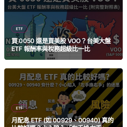
ETF
買 0050 還是買美股 VOO？台美大盤
ETF 報酬率與稅務超級比一比
ETF
月配息 ETF (如 00929、00940) 真的