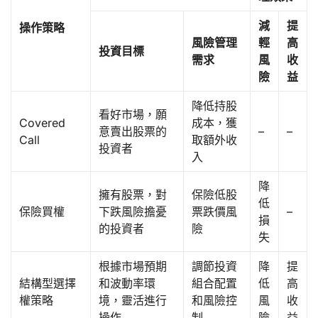
減
提
操作策略
風險管理
輕
高
投資目標
需求
風
收
險
益
降低持股
看好市場，願
Covered
成本，獲
意賣出股票的
–
–
Call
取額外收
投資者
入
降
擁有股票，對
保險低股
低
保險買權
下跌風險擔憂
票跌價風
–
損
的投資者
險
失
根據市場預期
調節投資
降
提
結構型選擇
和波動率環
組合配置
低
高
權策略
境，靈活進行
和風險控
風
收
操作
制
險
益