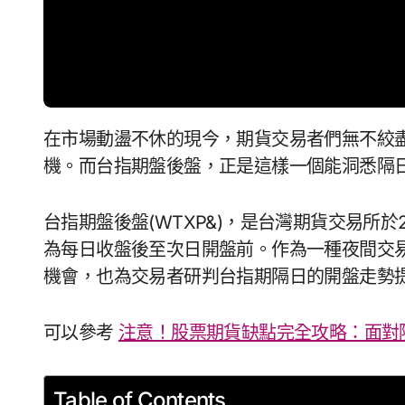
在市場動盪不休的現今，期貨交易者們無不絞盡腦汁，探尋先機，期盼能抓住稍縱即逝的獲利契
機。而台指期盤後盤，正是這樣一個能洞悉隔
台指期盤後盤(WTXP&)，是台灣期貨交易所於
為每日收盤後至次日開盤前。作為一種夜間交
機會，也為交易者研判台指期隔日的開盤走勢
可以參考
注意！股票期貨缺點完全攻略：面對
Table of Contents