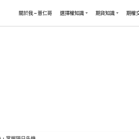
關於我 – 薏仁哥
選擇權知識
期貨知識
期權
勢，掌握隔日先機