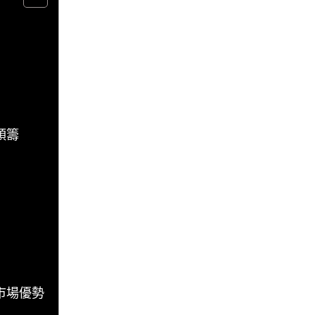
頭籌
市場優勢