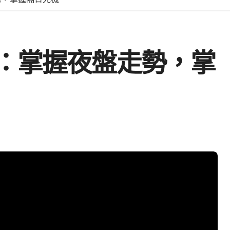
：掌握夜盤走勢，掌