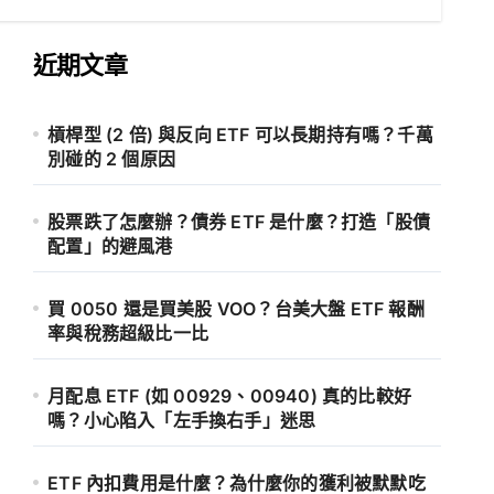
近期文章
槓桿型 (2 倍) 與反向 ETF 可以長期持有嗎？千萬
別碰的 2 個原因
股票跌了怎麼辦？債券 ETF 是什麼？打造「股債
配置」的避風港
買 0050 還是買美股 VOO？台美大盤 ETF 報酬
率與稅務超級比一比
月配息 ETF (如 00929、00940) 真的比較好
嗎？小心陷入「左手換右手」迷思
ETF 內扣費用是什麼？為什麼你的獲利被默默吃