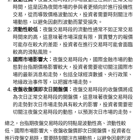
時間，這是因為夜間市場的參與者更傾向於進行投機性
交易，從而導致價格波動加大，投資者需要時刻關注市
場動態，以避免因劇烈波動而蒙受損失。
流動性較低：
夜盤交易時段的流動性通常不如正常交易
時間來的高，這意味著市場深度有限，買賣雙方的報價
可能存在較大的差距，投資者在進行交易時可能會面臨
較高的滑點風險。
國際市場影響大：
夜盤交易時段內，國際金融市場的動
態對台指期價格影響較大，投資者需要密切關注國際市
場的最新消息和走勢，包括全球經濟數據、央行政策、
地緣政治事件等，以把握市場走勢。
夜盤收盤價即次日開盤價：
夜盤交易時段的收盤價將成
為次日正常交易時段的開盤價，這意味著夜盤交易時段
的走勢對次日市場走勢具有較大的影響，投資者需要密
切關注夜盤交易時段的動態，以預測次日市場的走勢。
總之，台指期夜盤交易時段的特點是波動性高、流動性較
低、國際市場影響大、夜盤收盤價即次日開盤價。投資者在
進行夜盤交易時，需要時刻關注市場動態，以避免因劇烈波