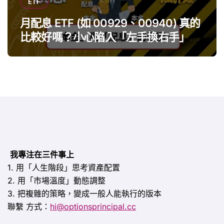
ETF
月配息 ETF (如 00929、00940) 真的
比較好嗎？小心陷入「左手換右手」迷
思
我專注在三件事上
1. 用「人生階段」思考資產配置
2. 用「市場溫度」動態調整
3. 把複雜的策略，變成一般人能執行的版本
聯繫
方式：
hi@optionsprincipal.cc