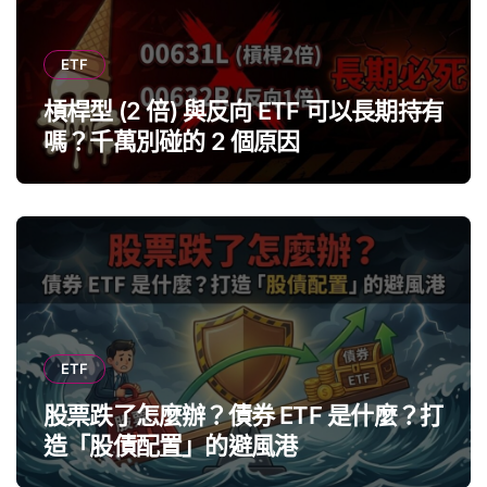
ETF
槓桿型 (2 倍) 與反向 ETF 可以長期持有
嗎？千萬別碰的 2 個原因
ETF
股票跌了怎麼辦？債券 ETF 是什麼？打
造「股債配置」的避風港