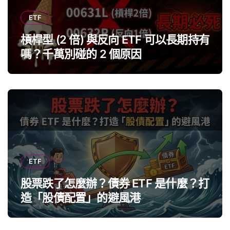
ETF
槓桿型 (2 倍) 與反向 ETF 可以長期持有
嗎？千萬別碰的 2 個原因
ETF
股票跌了怎麼辦？債券 ETF 是什麼？打
造「股債配置」的避風港