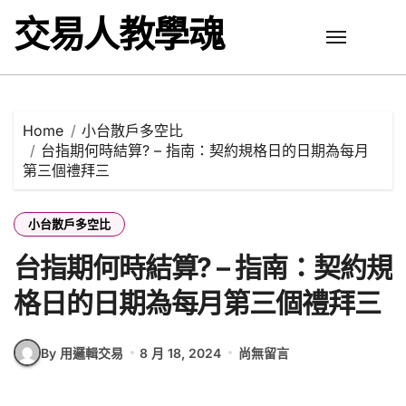
Skip
交易人教學魂
to
content
Home
小台散戶多空比
台指期何時結算? – 指南：契約規格日的日期為每月
第三個禮拜三
小台散戶多空比
台指期何時結算? – 指南：契約規
格日的日期為每月第三個禮拜三
By 用邏輯交易
8 月 18, 2024
尚無留言