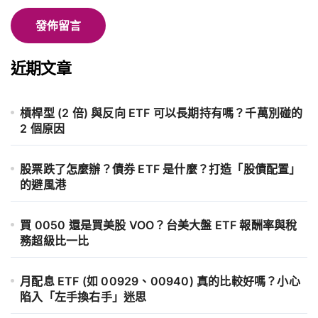
近期文章
槓桿型 (2 倍) 與反向 ETF 可以長期持有嗎？千萬別碰的
2 個原因
股票跌了怎麼辦？債券 ETF 是什麼？打造「股債配置」
的避風港
買 0050 還是買美股 VOO？台美大盤 ETF 報酬率與稅
務超級比一比
月配息 ETF (如 00929、00940) 真的比較好嗎？小心
陷入「左手換右手」迷思