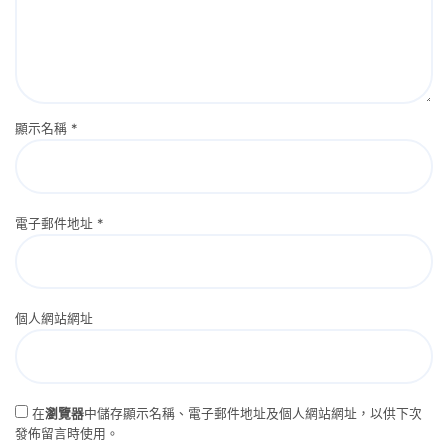
顯示名稱
*
電子郵件地址
*
個人網站網址
在
瀏覽器
中儲存顯示名稱、電子郵件地址及個人網站網址，以供下次
發佈留言時使用。