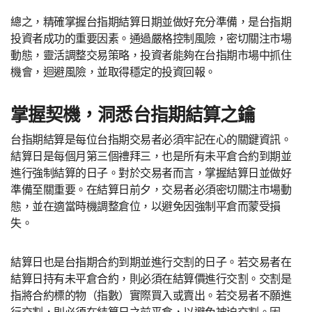
總之，精確掌握台指期結算日期並做好充分準備，是台指期
投資者成功的重要因素。通過嚴格控制風險，密切關注市場
動態，靈活調整交易策略，投資者能夠在台指期市場中抓住
機會，迴避風險，並取得穩定的投資回報。
掌握契機，洞悉台指期結算之鑰
台指期結算是每位台指期交易者必須牢記在心的關鍵資訊。
結算日是每個月第三個禮拜三，也是所有未平倉合約到期並
進行強制結算的日子。對於交易者而言，掌握結算日並做好
準備至關重要。在結算日前夕，交易者必須密切關注市場動
態，並在適當時機調整倉位，以避免因強制平倉而蒙受損
失。
結算日也是台指期合約到期並進行交割的日子。若交易者在
結算日持有未平倉合約，則必須在結算價進行交割。交割是
指將合約標的物（指數）實際買入或賣出。若交易者不願進