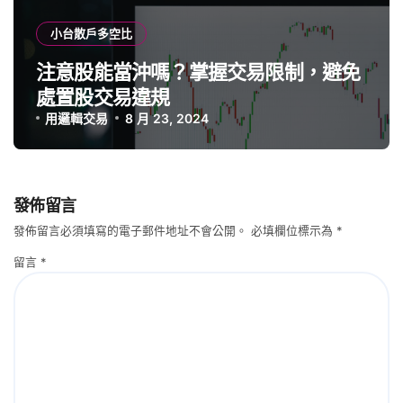
小台散戶多空比
注意股能當沖嗎？掌握交易限制，避免
處置股交易違規
用邏輯交易
8 月 23, 2024
發佈留言
發佈留言必須填寫的電子郵件地址不會公開。
必填欄位標示為
*
留言
*