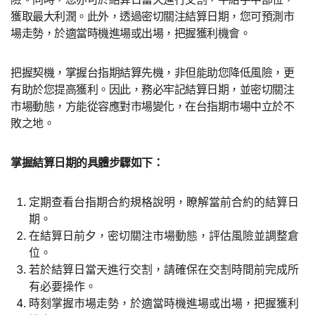
獲取最大利潤。此外，透過密切關注結算日期，您可預測市
場走勢，於適當時機進場或出場，把握獲利機會。
把握契機，掌握台指期結算先機，非但能助您降低風險，更
有助於您提高獲利。因此，務必牢記結算日期，並密切關注
市場動態，方能從容應對市場變化，在台指期市場中立於不
敗之地。
掌握結算日期的具體步驟如下：
定期查看台指期合約規格說明，瞭解當前合約的結算日
期。
在結算日前夕，密切關注市場動態，評估風險並調整倉
位。
若於結算日當天進行交割，請確保在交割時間前完成所
有必要操作。
時刻掌握市場走勢，於適當時機進場或出場，把握獲利