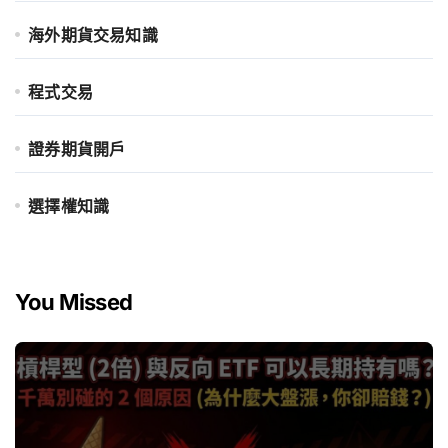
海外期貨交易知識
程式交易
證券期貨開戶
選擇權知識
You Missed