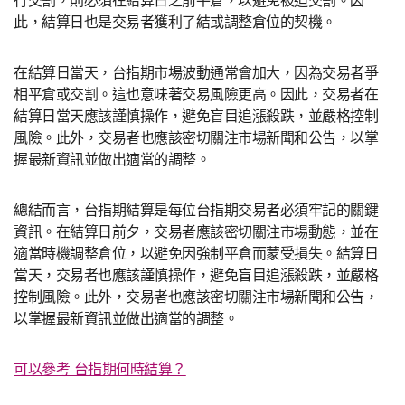
行交割，則必須在結算日之前平倉，以避免被迫交割。因
此，結算日也是交易者獲利了結或調整倉位的契機。
在結算日當天，台指期市場波動通常會加大，因為交易者爭
相平倉或交割。這也意味著交易風險更高。因此，交易者在
結算日當天應該謹慎操作，避免盲目追漲殺跌，並嚴格控制
風險。此外，交易者也應該密切關注市場新聞和公告，以掌
握最新資訊並做出適當的調整。
總結而言，台指期結算是每位台指期交易者必須牢記的關鍵
資訊。在結算日前夕，交易者應該密切關注市場動態，並在
適當時機調整倉位，以避免因強制平倉而蒙受損失。結算日
當天，交易者也應該謹慎操作，避免盲目追漲殺跌，並嚴格
控制風險。此外，交易者也應該密切關注市場新聞和公告，
以掌握最新資訊並做出適當的調整。
可以參考 台指期何時結算？