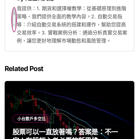
我提供：1. 期貨和選擇權教學：從基礎原理到進階
策略，我們提供全面的教學內容。2. 自動交易指
導：介紹自動交易系統的搭建和運作，幫助您提高
交易效率。3. 實戰案例分析：通過分析真實交易案
例，讓您更好地理解市場動態和風險管理。
Related Post
小台散戶多空比
股票可以一直放著嗎？答案是：不一