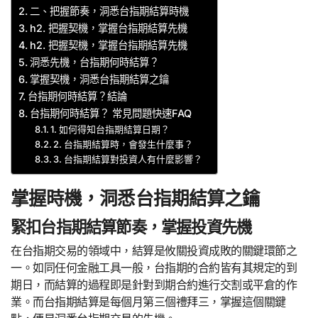
二、把握節奏，洞悉台指期結算時機
h2. 把握契機，掌握台指期結算先機
h2. 把握契機，掌握台指期結算先機
洞悉先機，台指期何時結算？
掌握契機，洞悉台指期結算之鑰
台指期何時結算？結論
台指期何時結算？ 常見問題快速FAQ
1. 如何得知台指期結算日期？
2. 台指期結算時，會發生什麼事？
3. 台指期結算對投資人有什麼影響？
掌握時機，洞悉台指期結算之鑰
緊扣台指期結算節奏，掌握投資先機
在台指期交易的領域中，結算是攸關投資成敗的關鍵環節之
一。如同任何金融工具一般，台指期的合約皆有其規定的到
期日，而結算的過程即是針對到期合約進行交割或平倉的作
業。而台指期結算是每個月第三個禮拜三，掌握這個關鍵