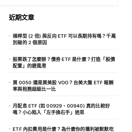
近期文章
槓桿型 (2 倍) 與反向 ETF 可以長期持有嗎？千萬
別碰的 2 個原因
股票跌了怎麼辦？債券 ETF 是什麼？打造「股債
配置」的避風港
買 0050 還是買美股 VOO？台美大盤 ETF 報酬
率與稅務超級比一比
月配息 ETF (如 00929、00940) 真的比較好
嗎？小心陷入「左手換右手」迷思
ETF 內扣費用是什麼？為什麼你的獲利被默默吃