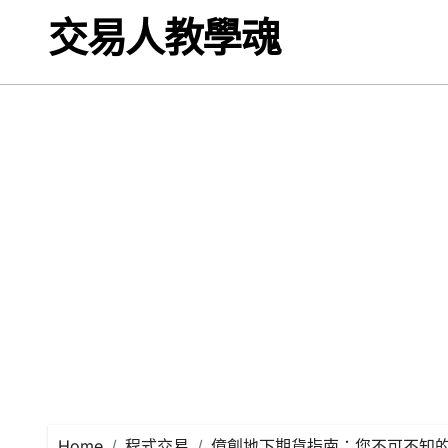
Skip
交易人教學魂
to
content
Home
程式交易
億創地下期貨指南：您不可不知