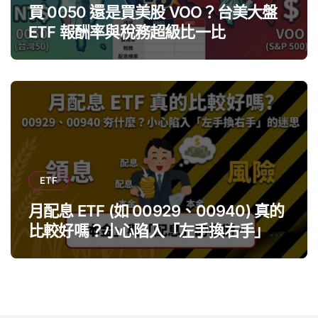
買 0050 還是買美股 VOO？台美大盤
ETF 報酬率與稅務超級比一比
ETF
月配息 ETF (如 00929、00940) 真的
比較好嗎？小心陷入「左手換右手」迷
思