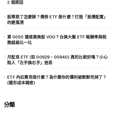
2 個原因
股票跌了怎麼辦？債券 ETF 是什麼？打造「股債配置」
的避風港
買 0050 還是買美股 VOO？台美大盤 ETF 報酬率與稅
務超級比一比
月配息 ETF (如 00929、00940) 真的比較好嗎？小心
陷入「左手換右手」迷思
ETF 內扣費用是什麼？為什麼你的獲利被默默吃掉了？
(隱形成本揭密)
分類