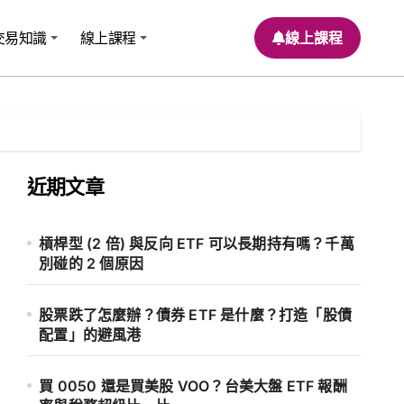
交易知識
線上課程
線上課程
近期文章
槓桿型 (2 倍) 與反向 ETF 可以長期持有嗎？千萬
別碰的 2 個原因
股票跌了怎麼辦？債券 ETF 是什麼？打造「股債
配置」的避風港
買 0050 還是買美股 VOO？台美大盤 ETF 報酬