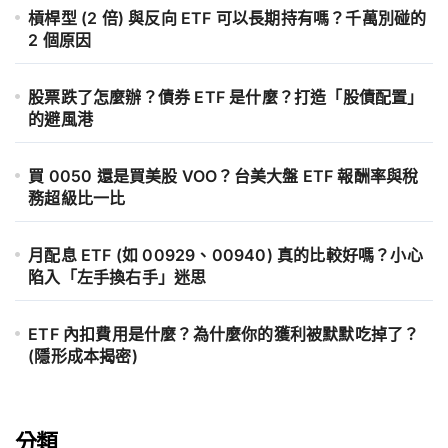
槓桿型 (2 倍) 與反向 ETF 可以長期持有嗎？千萬別碰的
2 個原因
股票跌了怎麼辦？債券 ETF 是什麼？打造「股債配置」
的避風港
買 0050 還是買美股 VOO？台美大盤 ETF 報酬率與稅
務超級比一比
月配息 ETF (如 00929、00940) 真的比較好嗎？小心
陷入「左手換右手」迷思
ETF 內扣費用是什麼？為什麼你的獲利被默默吃掉了？
(隱形成本揭密)
分類