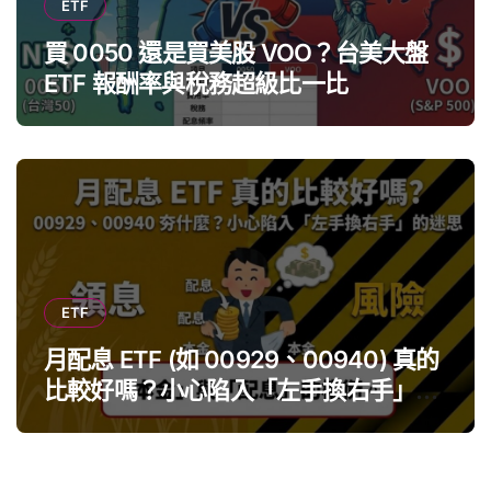
ETF
買 0050 還是買美股 VOO？台美大盤
ETF 報酬率與稅務超級比一比
ETF
月配息 ETF (如 00929、00940) 真的
比較好嗎？小心陷入「左手換右手」迷
思