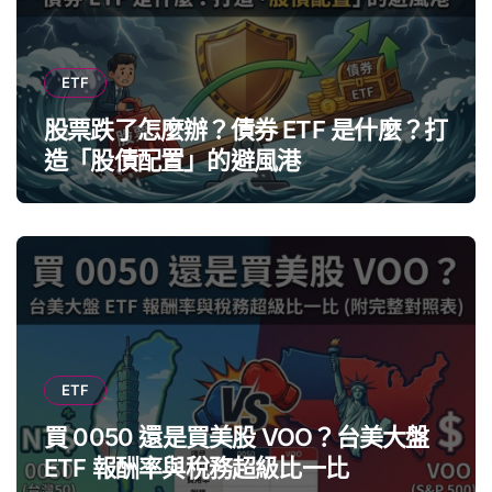
ETF
股票跌了怎麼辦？債券 ETF 是什麼？打
造「股債配置」的避風港
ETF
買 0050 還是買美股 VOO？台美大盤
ETF 報酬率與稅務超級比一比