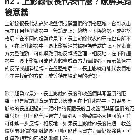
h2：上影線很長代表什麼？瞭解其背
後意義
上影線很長代表高於收盤價或開盤價的價格區域，它可以出
現在任何類型趨勢中，無論是上升趨勢、下降趨勢，或盤整
格局。在不同的趨勢背景下，長上影線代表的意義也有所不
同。在上升趨勢中，長上影線通常被視為看跌信號，代表賣
方力量強勁，可能導致價格反轉或整理。相反地，在下降趨
勢中，長上影線可能代表超賣或買方力量增強，預示著潛在
的反彈或趨勢逆轉。在盤整格局中，長上影線可能代表價格
正在尋找新的方向，或等待市場消息的確認。
除了趨勢背景外，長上影線的長度和收盤價與開盤價的距
離，也是解讀其意義的重要因素。在上升趨勢中，如果長上
影線的長度超過前一跟K棒的實體長度且收盤價與開盤價的距
離很短，則可能代表賣方力量強勁，導致價格大幅回落，並
可能進一步反轉。相反地，如果長上影線的長度較短，收盤
價與開盤價的距離較長，則可能代表買方力量仍然強勁，可
能導致短暫的回調後繼續上漲。