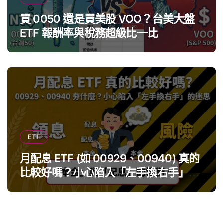
買 0050 還是買美股 VOO？台美大盤
ETF 報酬率與稅務超級比一比
ETF
月配息 ETF (如 00929、00940) 真的
比較好嗎？小心陷入「左手換右手」迷
思