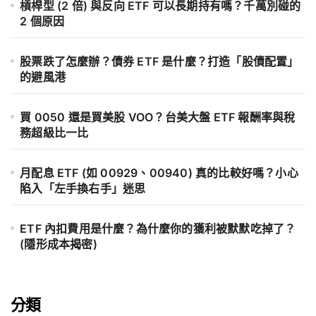
槓桿型 (2 倍) 與反向 ETF 可以長期持有嗎？千萬別碰的
2 個原因
股票跌了怎麼辦？債券 ETF 是什麼？打造「股債配置」
的避風港
買 0050 還是買美股 VOO？台美大盤 ETF 報酬率與稅
務超級比一比
月配息 ETF (如 00929、00940) 真的比較好嗎？小心
陷入「左手換右手」迷思
ETF 內扣費用是什麼？為什麼你的獲利被默默吃掉了？
(隱形成本揭密)
分類