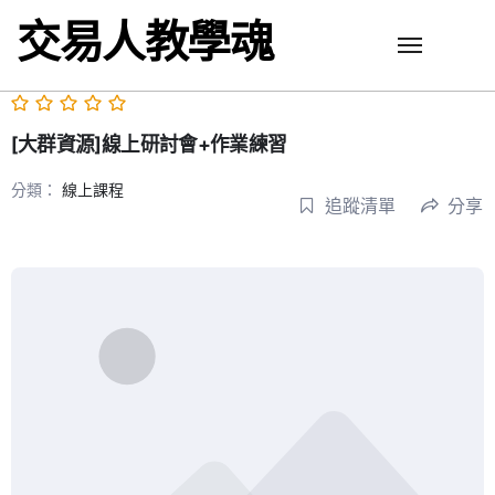
Skip
交易人教學魂
to
content
[大群資源]線上研討會+作業練習
分類：
線上課程
追蹤清單
分享