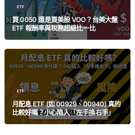
ETF
買 0050 還是買美股 VOO？台美大盤
ETF 報酬率與稅務超級比一比
ETF
月配息 ETF (如 00929、00940) 真的
比較好嗎？小心陷入「左手換右手」迷
思