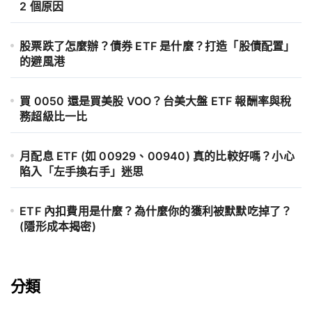
2 個原因
股票跌了怎麼辦？債券 ETF 是什麼？打造「股債配置」
的避風港
買 0050 還是買美股 VOO？台美大盤 ETF 報酬率與稅
務超級比一比
月配息 ETF (如 00929、00940) 真的比較好嗎？小心
陷入「左手換右手」迷思
ETF 內扣費用是什麼？為什麼你的獲利被默默吃掉了？
(隱形成本揭密)
分類