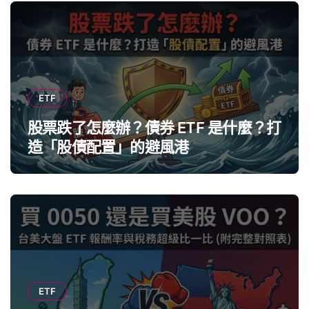
ETF
股票跌了怎麼辦？債券 ETF 是什麼？打
造「股債配置」的避風港
ETF