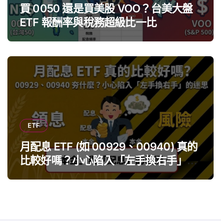
買 0050 還是買美股 VOO？台美大盤
ETF 報酬率與稅務超級比一比
ETF
月配息 ETF (如 00929、00940) 真的
比較好嗎？小心陷入「左手換右手」迷
思