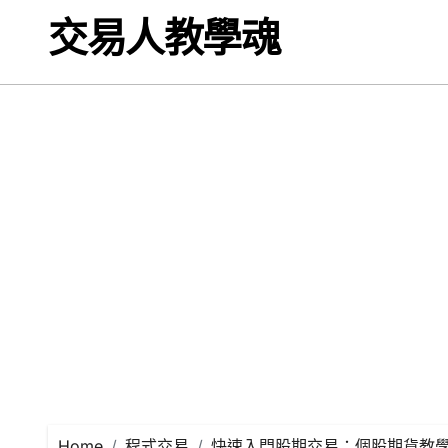
Skip
交易人教學魂
to
content
Home
程式交易
快速入門股期交易：個股期貨教