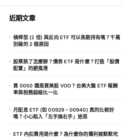
近期文章
槓桿型 (2 倍) 與反向 ETF 可以長期持有嗎？千萬
別碰的 2 個原因
股票跌了怎麼辦？債券 ETF 是什麼？打造「股債
配置」的避風港
買 0050 還是買美股 VOO？台美大盤 ETF 報酬
率與稅務超級比一比
月配息 ETF (如 00929、00940) 真的比較好
嗎？小心陷入「左手換右手」迷思
ETF 內扣費用是什麼？為什麼你的獲利被默默吃